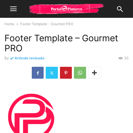
Home
Footer Template - Gourmet PRO
Footer Template – Gourmet
PRO
By
✔️ Artículo revisado
-
35