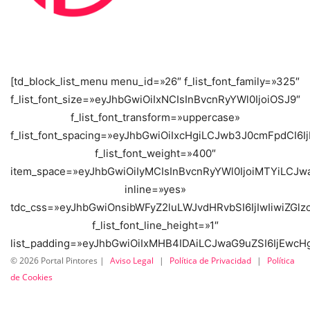
[td_block_list_menu menu_id=»26″ f_list_font_family=»325″
f_list_font_size=»eyJhbGwiOiIxNCIsInBvcnRyYWl0IjoiOSJ9″
f_list_font_transform=»uppercase»
f_list_font_spacing=»eyJhbGwiOiIxcHgiLCJwb3J0cmFpdCI6I
f_list_font_weight=»400″
item_space=»eyJhbGwiOiIyMCIsInBvcnRyYWl0IjoiMTYiLCJwa
inline=»yes»
tdc_css=»eyJhbGwiOnsibWFyZ2luLWJvdHRvbSI6IjIwIiwiZG
f_list_font_line_height=»1″
list_padding=»eyJhbGwiOiIxMHB4IDAiLCJwaG9uZSI6IjEwcH
©
2026
Portal Pintores |
Aviso Legal
|
Política de Privacidad
|
Política
de Cookies