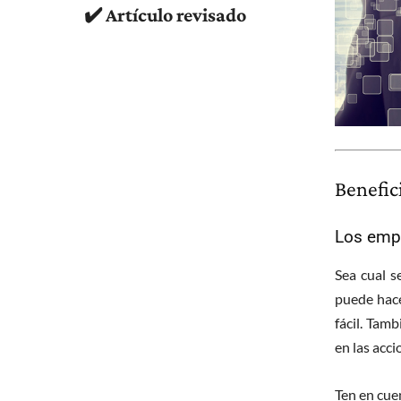
✔️ Artículo revisado
Benefic
Los empr
Sea cual s
puede hace
fácil. Tam
en las acc
Ten en cue