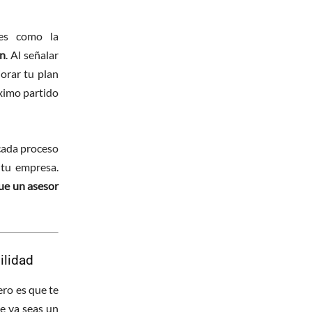
res como la
ón
. Al señalar
orar tu plan
áximo partido
 cada proceso
 tu empresa.
ue un asesor
ilidad
ero es que te
ue ya seas un