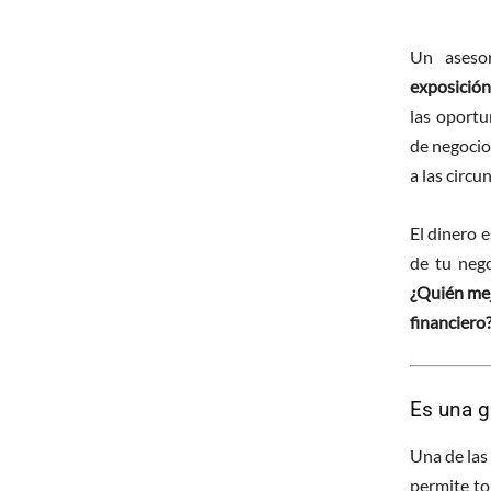
Un asesor
exposición
las oportu
de negocio
a las circu
El dinero e
de tu nego
¿Quién mej
financiero
Es una g
Una de las
permite to