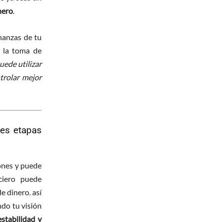
nero
.
inanzas de tu
o la toma de
uede utilizar
trolar mejor
tes etapas
iones y puede
ciero puede
e dinero. así
do tu visión
stabilidad y