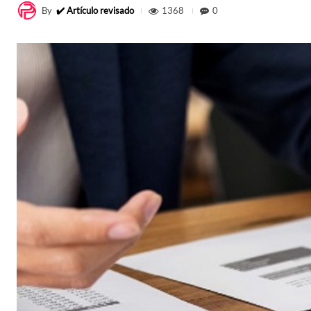
By
✔️ Artículo revisado
1368
0