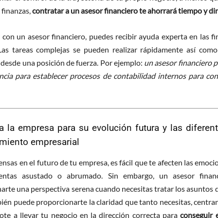
 finanzas,
contratar a un asesor financiero te ahorrará tiempo y di
r con un asesor financiero, puedes recibir ayuda experta en las f
Las tareas complejas se pueden realizar rápidamente así com
 desde una posición de fuerza. Por ejemplo:
un asesor financiero p
ncia para establecer procesos de contabilidad internos para con
a la empresa para su evolución futura y las diferen
imiento empresarial
nsas en el futuro de tu empresa, es fácil que te afecten las emoc
entas asustado o abrumado. Sin embargo, un asesor finan
arte una perspectiva serena cuando necesitas tratar los asuntos d
én puede proporcionarte la claridad que tanto necesitas, centran
te a llevar tu negocio en la dirección correcta para
conseguir e