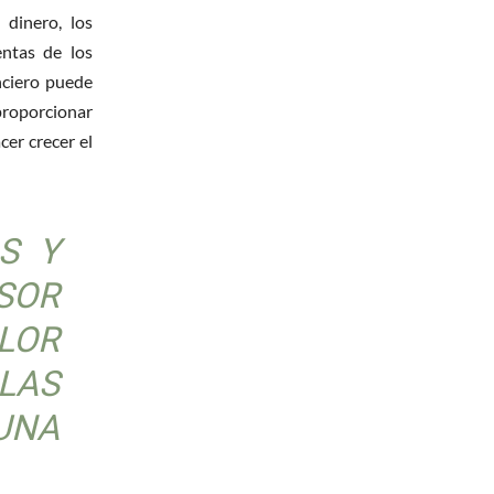
 dinero, los
entas de los
nciero puede
proporcionar
er crecer el
S Y
SOR
LOR
LAS
UNA