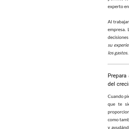
experto en
Al trabaja
empresa. 
decisiones
su experie
los gastos.
Prepara 
del crec
Cuando pie
que te si
proporcion
como tambi
y ayudándo