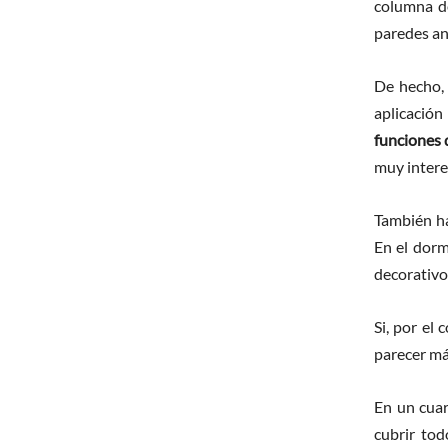
columna de
paredes an
De hecho, 
aplicació
funciones d
muy intere
También h
En el dorm
decorativo 
Si, por el
parecer má
En un cuar
cubrir tod