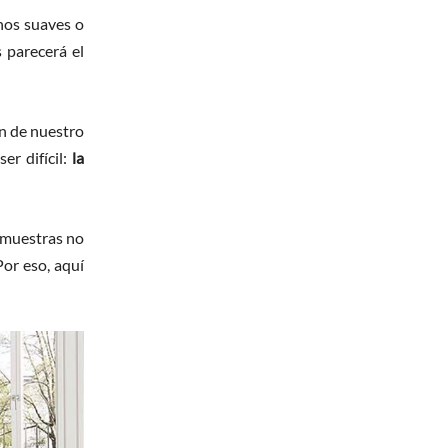
nos suaves o
 parecerá el
ón de nuestro
r difícil:
la
s muestras no
Por eso, aquí