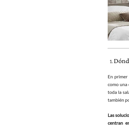
Dónde
En primer 
como una e
toda la sa
también po
Las soluci
centran e