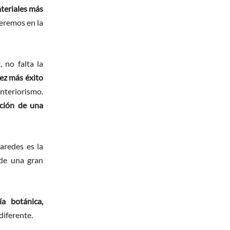
teriales más
veremos en la
 no falta la
vez más éxito
interiorismo.
ción de una
aredes es la
 de una gran
ía botánica,
diferente.