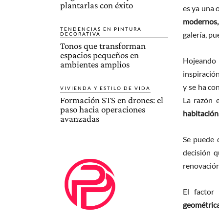
plantarlas con éxito
es ya una 
modernos, 
TENDENCIAS EN PINTURA
galería, pu
DECORATIVA
Tonos que transforman
espacios pequeños en
Hojeando r
ambientes amplios
inspiració
y se ha co
VIVIENDA Y ESTILO DE VIDA
Formación STS en drones: el
La razón e
paso hacia operaciones
habitación
avanzadas
Se puede d
decisión q
renovación
El factor
geométrica